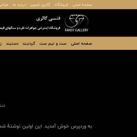
Ski
صفحه اصلی
فروشگاه
گالری تصویر
درباره ما
طراحی
t
conten
صفحه اصلی
ست و نیم ست
گردنبند
دستبند
ز
انتش
به وردپرس خوش آمدید. این اولین نوشتهٔ شم