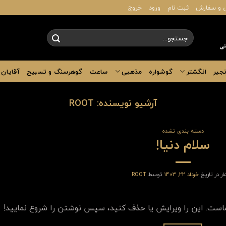
 و سفارش
ثبت نام
ورود
خروج
جستجو
برای:
نجیر
انگشتر
گوشواره
مذهبی
ساعت
گوهرسنگ و تسبیح
آقایان
آرشیو نویسنده:
ROOT
دسته بندی نشده
سلام دنیا!
ار در تاریخ
خرداد 22, 1403
توسط
ROOT
است. این را ویرایش یا حذف کنید، سپس نوشتن را شروع نمایید!