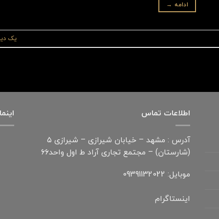
ادامه
→
یک دید
اطلاعات تماس
اینما
آدرس : مشهد – خیابان شیرازی – شیرازی ۵
(شارستان) – مجتمع تجاری آراد ط اول واحد۶۶
موبایل: 09391132022
اینستاگرام