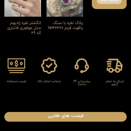
مشاهده همه
پلاک نقره با سنگ
انگشتر نقره رادیوم
یاقوت قرمز N142321
مدل جواهری فانتزی
کد 29
ارسال به تمام
پشتیبانی 24
ضمانت اصالت کالا
قیمت منصفانه
کشور
ساعته
فرصت های طلایی