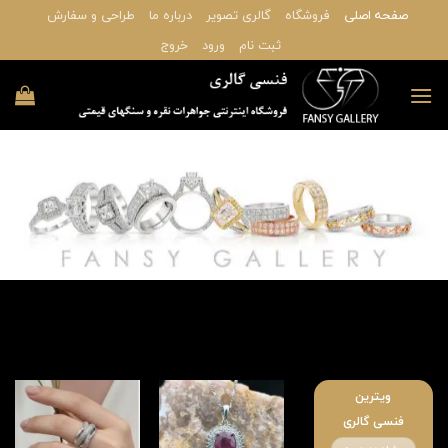
Ski
صفحه اصلی
فروشگاه
گالری تصویر
درباره ما
طراحی و سفارش
t
ثبت نام
ورود
خروج
conten
ویترین
فنسی گالری