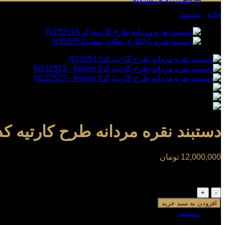
بازگشت به فروشگاه
خانه
/
دستبند
دستبند نقره مردانه طرح کارتیه کدN132513
12,000,000
تومان
1 در انبار
دستبند
نقره
افزودن به سبد خرید
مردانه
دسته:
دستبند
طرح