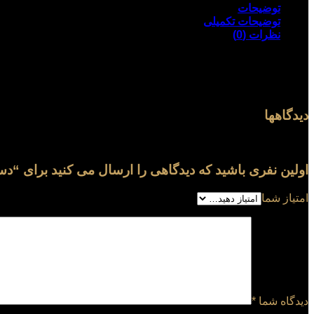
کارتیه
توضیحات
کدN132513
توضیحات تکمیلی
عدد
نظرات (0)
دستبند نقره مردانه طرح کارتیه
وزن
12 گرم
دیدگاهها
هیچ دیدگاهی برای این محصول نوشته نشده است.
اولین نفری باشید که دیدگاهی را ارسال می کنید برای “دستبند ن
امتیاز شما
دیدگاه شما
*