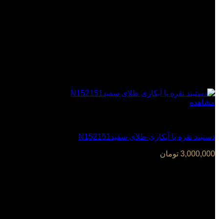
مشاهده
دستبند
دستبند نقره با آبکاری طلای سفیدN152151
3,000,000
تومان