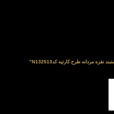
قره مردانه طرح کارتیه کدN132513”