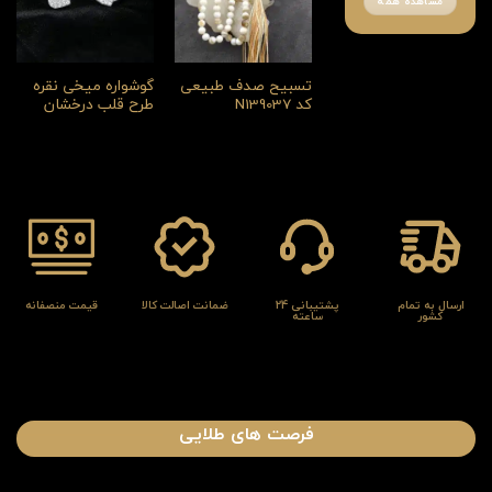
مشاهده همه
تسبیح صدف طبیعی
گوشواره میخی نقره
کد N139037
طرح قلب درخشان
ارسال به تمام
پشتیبانی 24
ضمانت اصالت کالا
قیمت منصفانه
کشور
ساعته
فرصت های طلایی