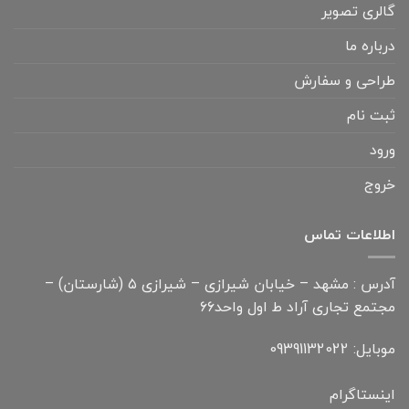
گالری تصویر
درباره ما
طراحی و سفارش
ثبت نام
ورود
خروج
اطلاعات تماس
آدرس : مشهد – خیابان شیرازی – شیرازی ۵ (شارستان) –
مجتمع تجاری آراد ط اول واحد۶۶
موبایل: 09391132022
اینستاگرام