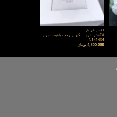
انگشتر نگین دار
انگشتر نگین دار
انگشتر نقره با نگین زبرجد ، یاقوت سرخ
انگشترنقره آبکاری راد
N141434
اصل N167673
4,500,000
تومان
4,000,000
تومان