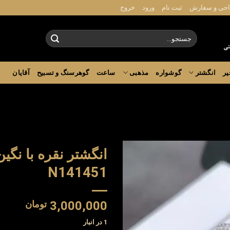
حی و سفارش
ثبت نام
ورود
خروج
جستجو
برای:
یر
انگشتر
گوشواره
مذهبی
ساعت
گوهرسنگ و تسبیح
آقایان
انگشتر نقره با نگین
N141451
3,000,000
تومان
1 در انبار