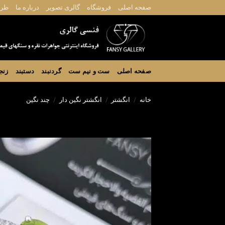
Ski
صفحه اصلی
فروشگاه
گالری تصویر
درباره ما
طرا
t
conten
صفحه اصلی
ست و نیم ست
گردنبند
دستبند
زنج
خانه
/
انگشتر
/
انگشتر نگین دار
/
چند نگین