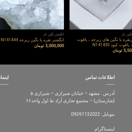
گین دار
انگشتر نگین دار
نقره با نگین های زبرجد ، یاقوت
انگشتر نقره با نگین زبرجد N141444
اقوت کبود N141430
3,000,000
تومان
5,50
تومان
اطلاعات تماس
اینماد
آدرس : مشهد – خیابان شیرازی – شیرازی ۵
(شارستان) – مجتمع تجاری آراد ط اول واحد۶۶
موبایل: 09391132022
اینستاگرام