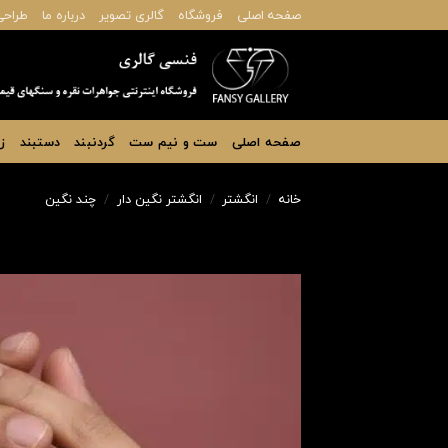
Ski
صفحه اصلی
فروشگاه
گالری تصویر
درباره ما
طراحی
t
conten
صفحه اصلی
ست و نیم ست
گردنبند
دستبند
ز
خانه
/
انگشتر
/
انگشتر نگین دار
/
چند نگین