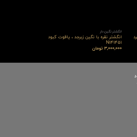
انگشتر نگین دار
انگشتر نگین دار
د
انگشتر نقره با نگین زبرجد ، یاقوت کبود
انگشتر نقره با نگین ز
N141434
N141451
3,000,000
تومان
4,500,000
تومان
د