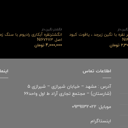
گین دار
انگشتر نگین دار
 نقره با نگین زبرجد ، یاقوت کبود
انگشترنقره آبکاری رادیوم با سنگ زمر
N1
اصل N167673
2,3
تومان
4,000,000
تومان
اطلاعات تماس
اینما
آدرس : مشهد – خیابان شیرازی – شیرازی ۵
(شارستان) – مجتمع تجاری آراد ط اول واحد۶۶
موبایل: 09391132022
اینستاگرام