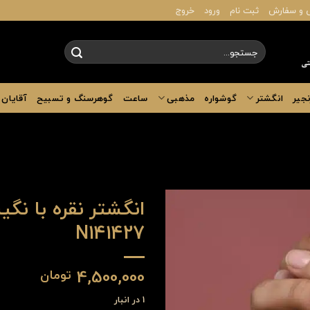
 و سفارش
ثبت نام
ورود
خروج
جستجو
برای:
نجیر
انگشتر
گوشواره
مذهبی
ساعت
گوهرسنگ و تسبیح
آقایان
انگشتر نقره با نگ
N141427
4,500,000
تومان
1 در انبار